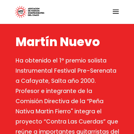
Martín Nuevo
Ha obtenido el 1° premio solista
Instrumental Festival Pre-Serenata
a Cafayate, Salta año 2000.
Profesor e integrante de la
Comisión Directiva de la “Peña
Nativa Martin Fierro" integra el
proyecto “Contra Las Cuerdas” que
reúne a importantes guitarristas del