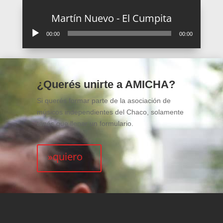
Martín Nuevo - El Cumpita
Reproductor
00:00
00:00
de
audio
¿Querés unirte a AMICHA?
Si querés formar parte de la asociación de
músicos independientes del Chaco, solamente
tenés que llenar un formulario.
»quiero