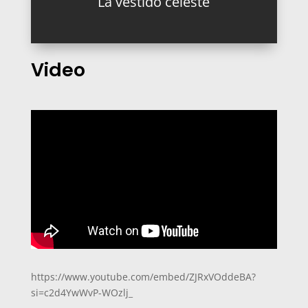
La vestido celeste
Video
https://www.youtube.com/embed/ZJRxVOddeBA?
si=c2d4YwWvP-WOzlj_