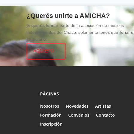
¿Querés unirte a AMICHA?
Si querés formar parte de la asociación de músicos
independientes del Chaco, solamente tenés que llenar u
formulario.
»quiero
PÁGINAS
Nosotros
Novedades
Artistas
Formación
Convenios
Contacto
Inscripción