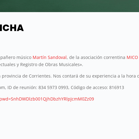
MICHA
compañero músico
Martín Sandoval
, de la asociación correntina
MICO 
ectuales y Registro de Obras Musicales».
 provincia de Corrientes. Nos contará de su experiencia a la hora 
oom, ID de reunión: 834 5973 0993, Código de acceso: 816913
93?pwd=SnhDWDlzb001QjhDbzhYRlpJcmM0Zz09