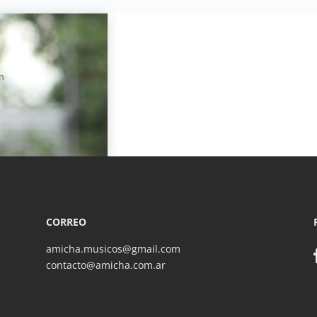
n
CORREO
amicha.musicos@gmail.com
contacto@amicha.com.ar